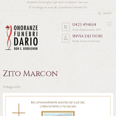
Aiutiamo le famiglie e gli amici a onorare i loro cari.
Via Borgo Vicenza 58, Castelfranco Veneto (TV)
0423 494614
A tua disposizione. 24/7
Invia dei fiori
Resta vicino ai tuoi cari.
Zito Marcon
25 Maggio 2020