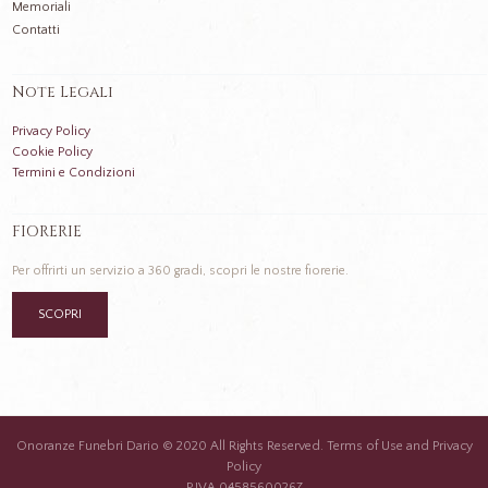
Memoriali
Contatti
Note Legali
Privacy Policy
Cookie Policy
Termini e Condizioni
FIORERIE
Per offrirti un servizio a 360 gradi, scopri le nostre fiorerie.
SCOPRI
Onoranze Funebri Dario © 2020 All Rights Reserved. Terms of Use and Privacy
Policy
P.IVA 04585600267