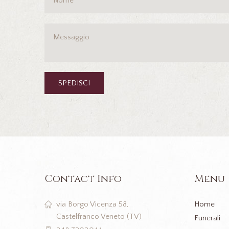
Contact Info
Menu
Home
via Borgo Vicenza 58,
Castelfranco Veneto (TV)
Funerali