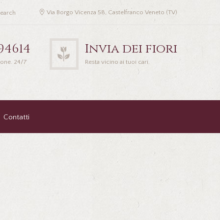
Via Borgo Vicenza 58, Castelfranco Veneto (TV)
94614
Invia dei fiori
ione. 24/7
Resta vicino ai tuoi cari.
Contatti