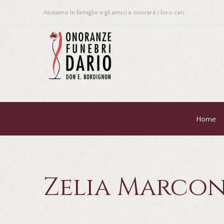
Aiutiamo le famiglie e gli amici a onorare i loro cari.
Home
Zelia Marcon