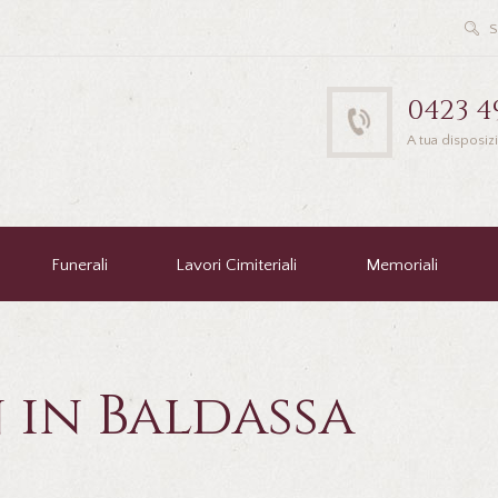
0423 4
A tua disposiz
Funerali
Lavori Cimiteriali
Memoriali
 in Baldassa