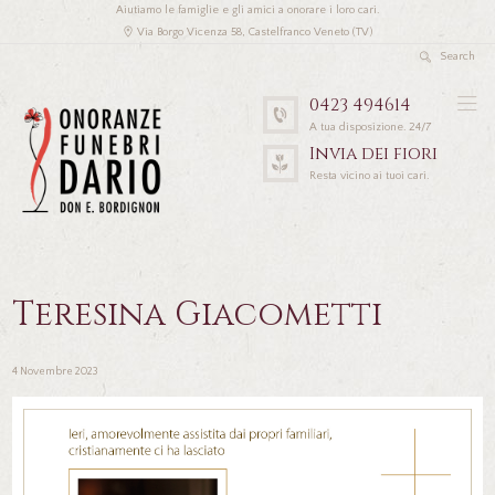
Aiutiamo le famiglie e gli amici a onorare i loro cari.
Via Borgo Vicenza 58, Castelfranco Veneto (TV)
0423 494614
A tua disposizione. 24/7
Invia dei fiori
Resta vicino ai tuoi cari.
Teresina Giacometti
4 Novembre 2023