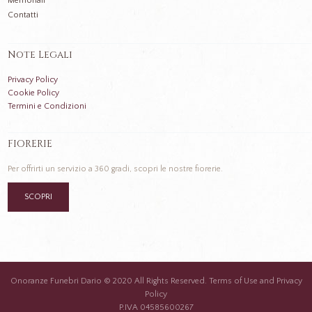
Memoriali
Contatti
Note Legali
Privacy Policy
Cookie Policy
Termini e Condizioni
FIORERIE
Per offrirti un servizio a 360 gradi, scopri le nostre fiorerie.
SCOPRI
Onoranze Funebri Dario © 2020 All Rights Reserved. Terms of Use and Privacy
Policy
P.IVA 04585600267