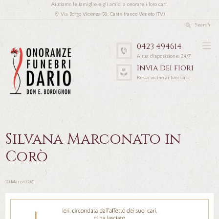
Aiutiamo le famiglie e gli amici a onorare i loro cari.
Via Borgo Vicenza 58, Castelfranco Veneto (TV)
0423 494614
A tua disposizione. 24/7
Invia dei fiori
Resta vicino ai tuoi cari.
Silvana Marconato in
Corò
10 Marzo 2021