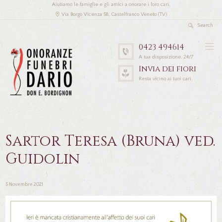
Aiutiamo le famiglie e gli amici a onorare i loro cari.
Via Borgo Vicenza 58, Castelfranco Veneto (TV)
0423 494614
A tua disposizione. 24/7
Invia dei fiori
Resta vicino ai tuoi cari.
Sartor Teresa (Bruna) ved.
Guidolin
5 Novembre 2021