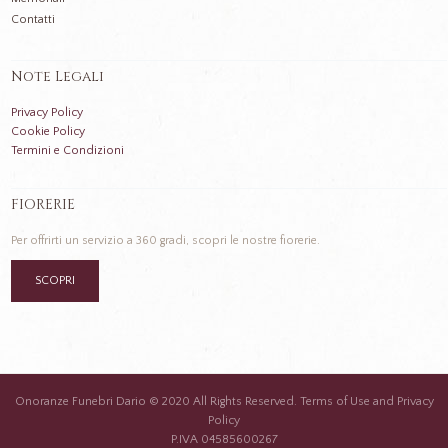
Contatti
Note Legali
Privacy Policy
Cookie Policy
Termini e Condizioni
FIORERIE
Per offrirti un servizio a 360 gradi, scopri le nostre fiorerie.
SCOPRI
Onoranze Funebri Dario © 2020 All Rights Reserved. Terms of Use and Privacy
Policy
P.IVA 04585600267