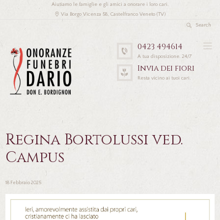
Aiutiamo le famiglie e gli amici a onorare i loro cari.
Via Borgo Vicenza 58, Castelfranco Veneto (TV)
0423 494614
A tua disposizione. 24/7
Invia dei fiori
Resta vicino ai tuoi cari.
Regina Bortolussi ved.
Campus
18 Febbraio 2025