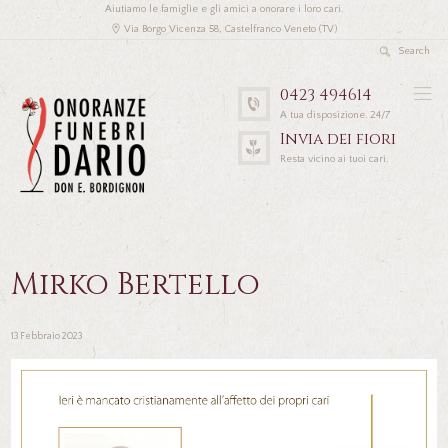
Aiutiamo le famiglie e gli amici a onorare i loro cari.
Via Borgo Vicenza 58, Castelfranco Veneto (TV)
0423 494614
A tua disposizione. 24/7
Invia dei fiori
Resta vicino ai tuoi cari.
Mirko Bertello
13 Febbraio 2023