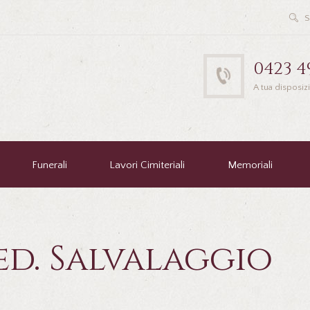
0423 4
A tua disposiz
Funerali
Lavori Cimiteriali
Memoriali
ed. Salvalaggio