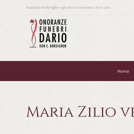
Aiutiamo le famiglie e gli amici a onorare i loro cari.
Home
Maria Zilio v