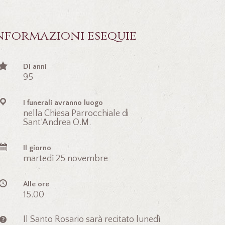
nformazioni esequie
Di anni
95
I funerali avranno luogo
nella Chiesa Parrocchiale di
Sant’Andrea O.M.
Il giorno
martedì 25 novembre
Alle ore
15.00
Il Santo Rosario sarà recitato lunedì