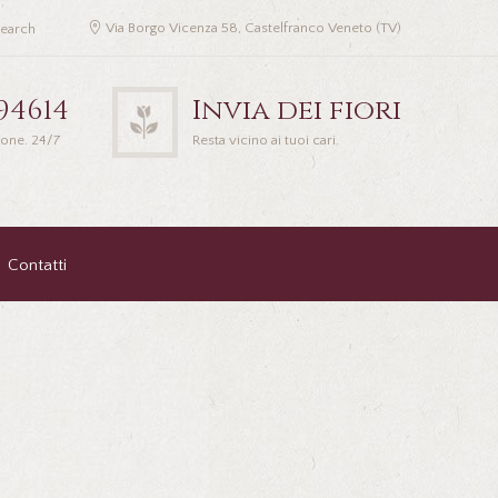
Via Borgo Vicenza 58, Castelfranco Veneto (TV)
94614
Invia dei fiori
ione. 24/7
Resta vicino ai tuoi cari.
Contatti