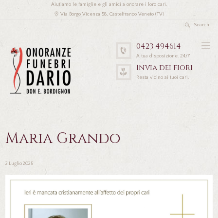
Aiutiamo le famiglie e gli amici a onorare i loro cari.
Via Borgo Vicenza 58, Castelfranco Veneto (TV)
0423 494614
A tua disposizione. 24/7
Invia dei fiori
Resta vicino ai tuoi cari.
Maria Grando
2 Luglio 2025