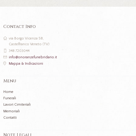
Contact Info
via Borgo Vicenza 58,
Castelfranco Veneto (TV)
348 7203044
info@onoranzefunebridario.it
Mappa & Indicazioni
Menu
Home
Funerali
Lavori Cimiteriali
Memoriali
Contatti
Note Legali