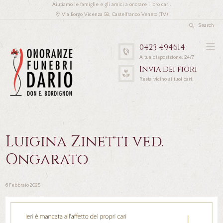
Aiutiamo le famiglie e gli amici a onorare i loro cari.
Via Borgo Vicenza 58, Castelfranco Veneto (TV)
0423 494614
A tua disposizione. 24/7
Invia dei fiori
Resta vicino ai tuoi cari.
Luigina Zinetti ved.
Ongarato
6 Febbraio 2025