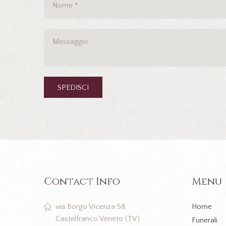
Contact Info
Menu
Home
via Borgo Vicenza 58,
Castelfranco Veneto (TV)
Funerali