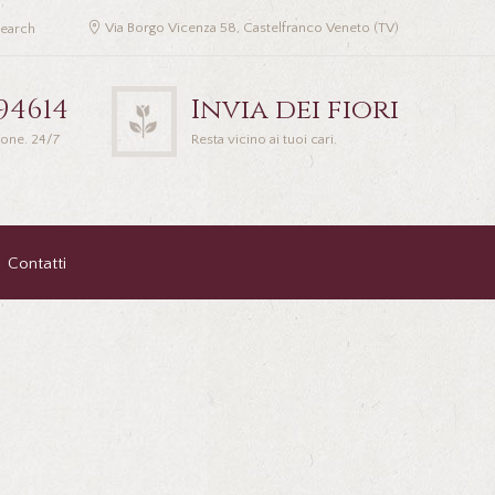
Via Borgo Vicenza 58, Castelfranco Veneto (TV)
94614
Invia dei fiori
ione. 24/7
Resta vicino ai tuoi cari.
Contatti