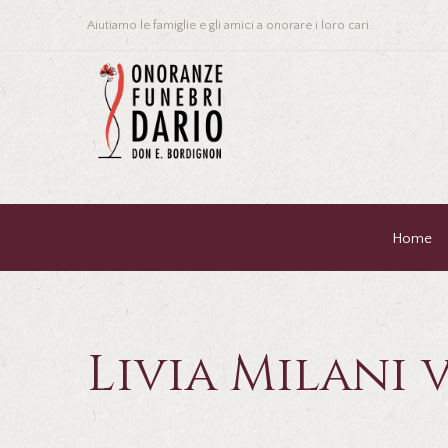
Aiutiamo le famiglie e gli amici a onorare i loro cari.
Home
Livia Milani 