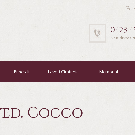
0423 4
A tua disposiz
Funerali
Lavori Cimiteriali
Memoriali
ved. Cocco