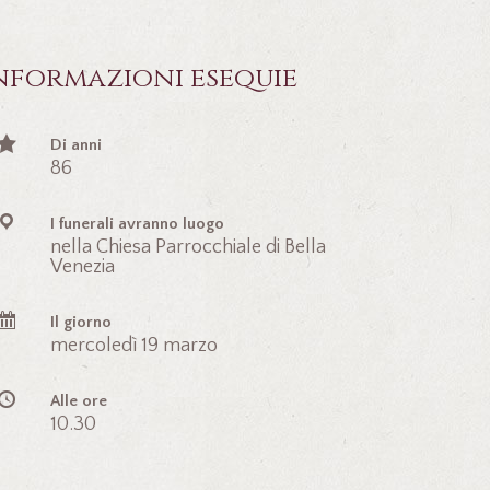
nformazioni esequie
Di anni
86
I funerali avranno luogo
nella Chiesa Parrocchiale di Bella
Venezia
Il giorno
mercoledì 19 marzo
Alle ore
10.30