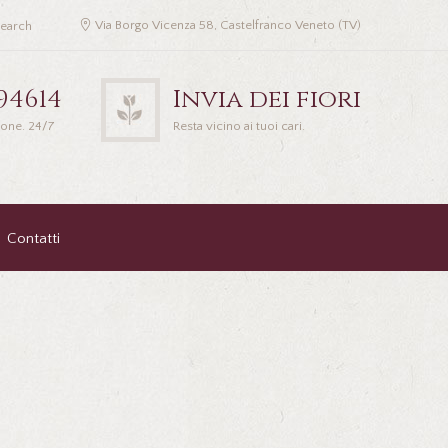
Via Borgo Vicenza 58, Castelfranco Veneto (TV)
94614
Invia dei fiori
ione. 24/7
Resta vicino ai tuoi cari.
Contatti