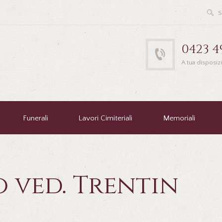
0423 4
A tua disposiz
Funerali
Lavori Cimiteriali
Memoriali
 ved. Trentin