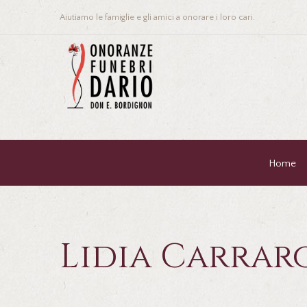
Aiutiamo le famiglie e gli amici a onorare i loro cari.
Home
Lidia Carraro