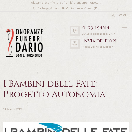
Aiutiamo le famiglie e gli amici a onorare i loro cari.
Via Borgo Vicenza 58, Castelfranco Veneto (TV)
0423 494614
A tua disposizione. 24/7
Invia dei fiori
Resta vicino ai tuoi cari.
I Bambini delle Fate:
Progetto Autonomia
28 Marzo 2022