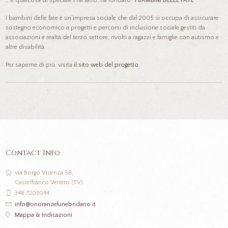
… e qualcosa di speciale l’ha fatto, ha fondato
“I BAMBINI DELLE FATE”
.
I bambini delle fate è un’impresa sociale che dal 2005 si occupa di assicurare
sostegno economico a progetti e percorsi di inclusione sociale gestiti da
associazioni e realtà del terzo settore, rivolti a ragazzi e famiglie con autismo e
altre disabilità.
Per saperne di più, visita
il sito web del progetto
.
Contact Info
via Borgo Vicenza 58,
Castelfranco Veneto (TV)
348 7203044
info@onoranzefunebridario.it
Mappa & Indicazioni