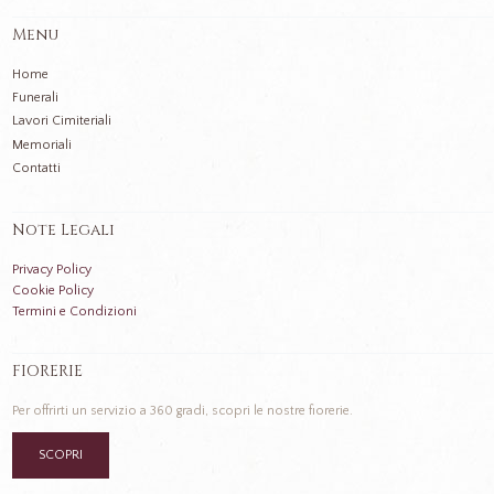
Menu
Home
Funerali
Lavori Cimiteriali
Memoriali
Contatti
Note Legali
Privacy Policy
Cookie Policy
Termini e Condizioni
FIORERIE
Per offrirti un servizio a 360 gradi, scopri le nostre fiorerie.
SCOPRI