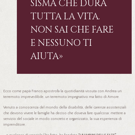
SISMA CHE DURA
TUTTA LA VITA.
NON SAI CHE FARE
E NESSUNO TI
AIUTA»
Ecco come papà Franco apostrofa la quotidianità vissuta con Andrea un
terremoto imprevedibile, un terremoto impegnativo ma fatto di Amore.
Venuto a conoscenza del mondo della disabilità, delle carenze assistenziali
che devono vivere le famiglie ha deciso che doveva fare qualcosa: mettere a
servizio del sociale in modo concreto e organizzato, la sua esperienza di
imprenditore.