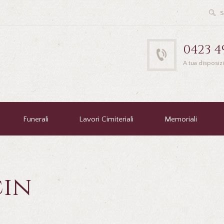
0423 4
A tua disposiz
Funerali
Lavori Cimiteriali
Memoriali
cin