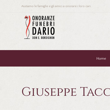
Aiutiamo le famiglie e gli amici a onorare i loro cari.
Home
Giuseppe Tac