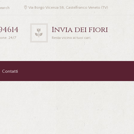
Via Borgo Vicenza 58, Castelfranco Veneto (TV)
94614
Invia dei fiori
ione. 24/7
Resta vicino ai tuoi cari.
Contatti