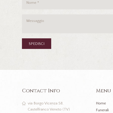
Contact Info
Menu
Home
via Borgo Vicenza 58,
Castelfranco Veneto (TV)
Funerali