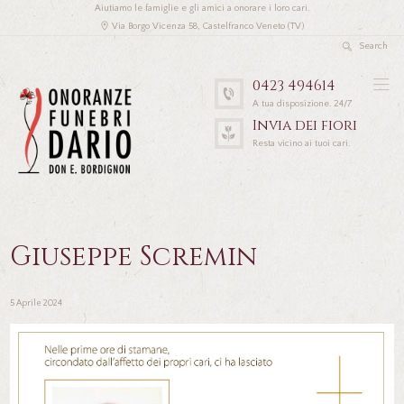
Aiutiamo le famiglie e gli amici a onorare i loro cari.
Via Borgo Vicenza 58, Castelfranco Veneto (TV)
0423 494614
A tua disposizione. 24/7
Invia dei fiori
Resta vicino ai tuoi cari.
Giuseppe Scremin
5 Aprile 2024