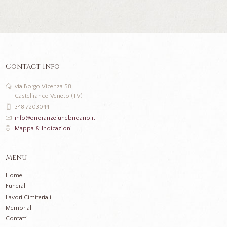
Contact Info
via Borgo Vicenza 58,
Castelfranco Veneto (TV)
348 7203044
info@onoranzefunebridario.it
Mappa & Indicazioni
Menu
Home
Funerali
Lavori Cimiteriali
Memoriali
Contatti