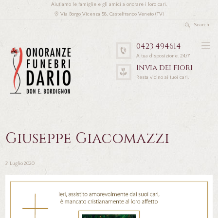
Aiutiamo le famiglie e gli amici a onorare i loro cari.
Via Borgo Vicenza 58, Castelfranco Veneto (TV)
0423 494614
A tua disposizione. 24/7
Invia dei fiori
Resta vicino ai tuoi cari.
Giuseppe Giacomazzi
31 Luglio 2020