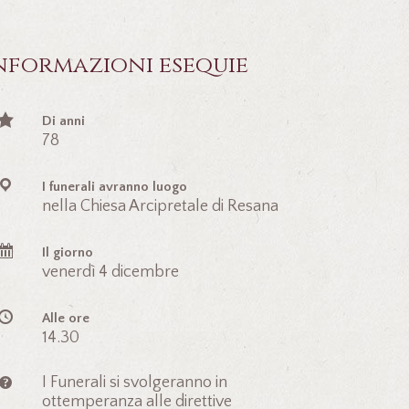
nformazioni esequie
Di anni
78
I funerali avranno luogo
nella Chiesa Arcipretale di Resana
Il giorno
venerdì 4 dicembre
Alle ore
14.30
I Funerali si svolgeranno in
ottemperanza alle direttive