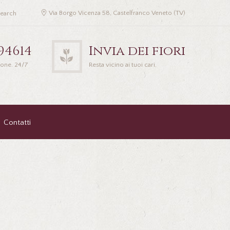
Via Borgo Vicenza 58, Castelfranco Veneto (TV)
94614
Invia dei fiori
ione. 24/7
Resta vicino ai tuoi cari.
Contatti