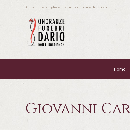
Aiutiamo le famiglie e gli amici a onorare i loro cari.
Home
Giovanni Ca