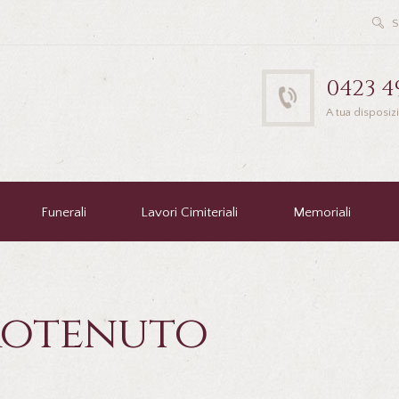
0423 4
A tua disposiz
Funerali
Lavori Cimiteriali
Memoriali
rotenuto