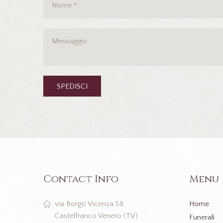
Contact Info
Menu
Home
via Borgo Vicenza 58,
Castelfranco Veneto (TV)
Funerali