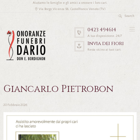
Aiutiamo le famiglie e gli amici a onorare i loro cari.
Via Borgo Vicenza 58, Castelfranco Veneto (TV)
0423 494614
A tua disposizione. 24/7
Invia dei fiori
Resta vicino ai tuoi cari.
Giancarlo Pietrobon
20 Febbraio 2026