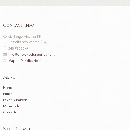
Contact Info
via Borgo Vicenza 58,
Castelfranco Veneto (TV)
348 7203044
info@onoranzefunebridario.it
Mappa & Indicazioni
Menu
Home
Funerali
Lavori Cimiteriali
Memoriali
Contatti
Note Legali