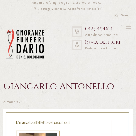
Aiutiamo le famiglie e gli amici a onorare i loro cari.
Via Borgo Vicenza 58, Castelfranco Veneto (TV)
0423 494614
A tua disposizione. 24/7
Invia dei fiori
Resta vicino ai tuoi cari.
Giancarlo Antonello
23 Marzo 2022