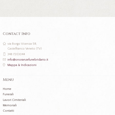
Contact Info
via Borgo Vicenza 58,
Castelfranco Veneto (TV)
348 7203044
info@onoranzefunebridario.it
Mappa & Indicazioni
Menu
Home
Funerali
Lavori Cimiteriali
Memoriali
Contatti