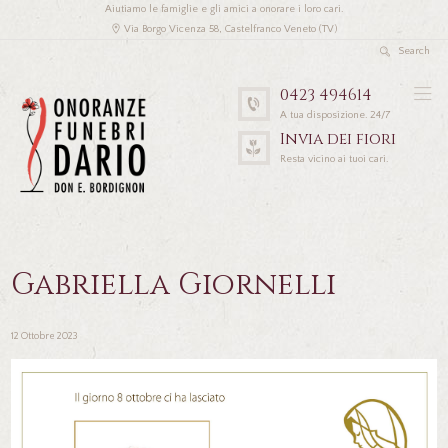
Aiutiamo le famiglie e gli amici a onorare i loro cari.
Via Borgo Vicenza 58, Castelfranco Veneto (TV)
0423 494614
A tua disposizione. 24/7
Invia dei fiori
Resta vicino ai tuoi cari.
Gabriella Giornelli
12 Ottobre 2023