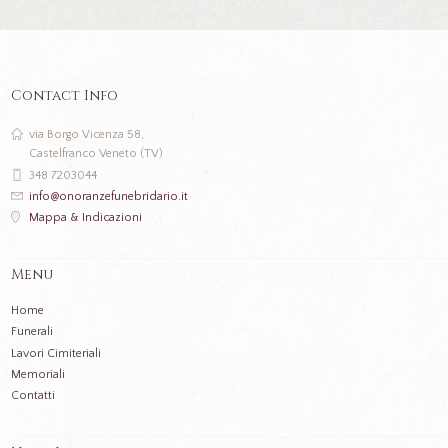
Contact Info
via Borgo Vicenza 58,
Castelfranco Veneto (TV)
348 7203044
info@onoranzefunebridario.it
Mappa & Indicazioni
Menu
Home
Funerali
Lavori Cimiteriali
Memoriali
Contatti