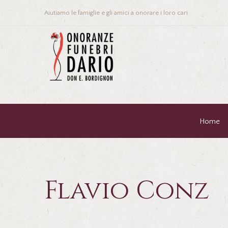
Aiutiamo le famiglie e gli amici a onorare i loro cari.
Home
Flavio Conz