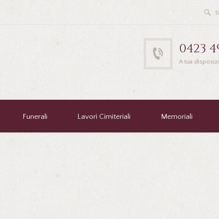
0423 4
A tua disposiz
Funerali
Lavori Cimiteriali
Memoriali