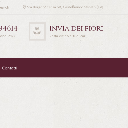
Via Borgo Vicenza 58, Castelfranco Veneto (TV)
94614
Invia dei fiori
ione. 24/7
Resta vicino ai tuoi cari.
Contatti