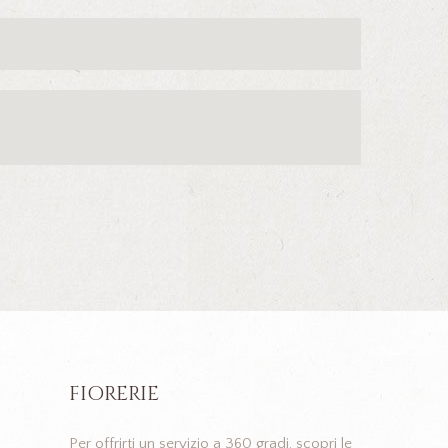
FIORERIE
Per offrirti un servizio a 360 gradi, scopri le