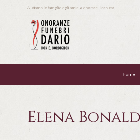
Aiutiamo le famiglie e gli amici a onorare i loro cari.
Home
Elena Bonald