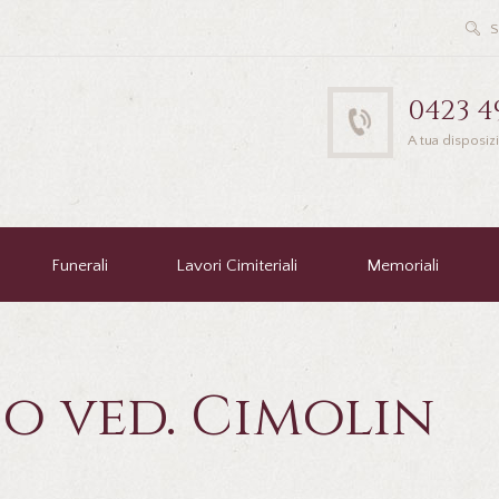
0423 4
A tua disposiz
Funerali
Lavori Cimiteriali
Memoriali
o ved. Cimolin