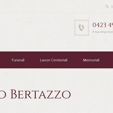
0423 4
A tua disposiz
Funerali
Lavori Cimiteriali
Memoriali
o Bertazzo