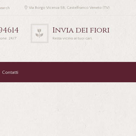
Via Borgo Vicenza 58, Castelfranco Veneto (TV)
94614
Invia dei fiori
ione. 24/7
Resta vicino ai tuoi cari.
Contatti