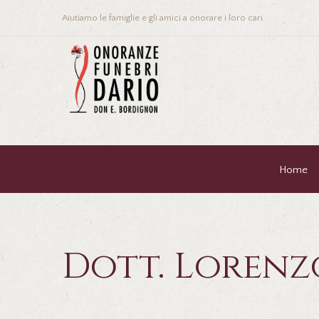
Aiutiamo le famiglie e gli amici a onorare i loro cari.
Home
Dott. Lorenz