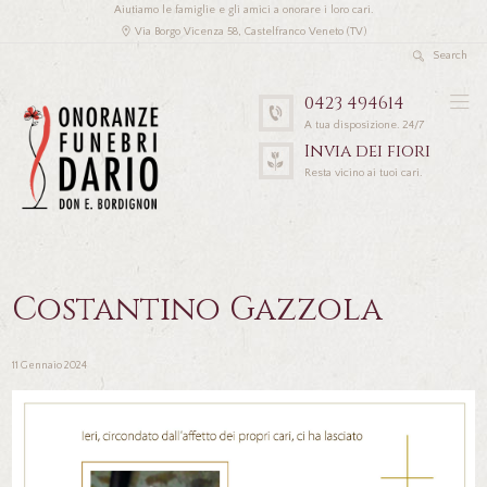
Aiutiamo le famiglie e gli amici a onorare i loro cari.
Via Borgo Vicenza 58, Castelfranco Veneto (TV)
0423 494614
A tua disposizione. 24/7
Invia dei fiori
Resta vicino ai tuoi cari.
Costantino Gazzola
11 Gennaio 2024