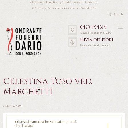
Aiutiamo le famiglie e gli amici a onorare i loro cari.
Via Borgo Vicenza 58, Castelfranco Veneto (TV)
0423 494614
A tua disposizione. 24/7
Invia dei fiori
Resta vicino ai tuoi cari.
Celestina Toso ved.
Marchetti
20 Aprile 2025