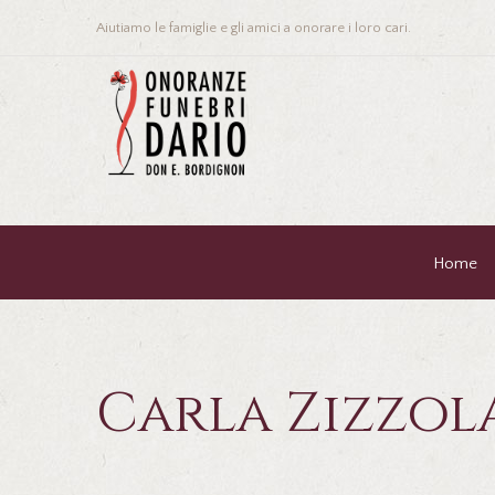
Aiutiamo le famiglie e gli amici a onorare i loro cari.
Home
Carla Zizzol