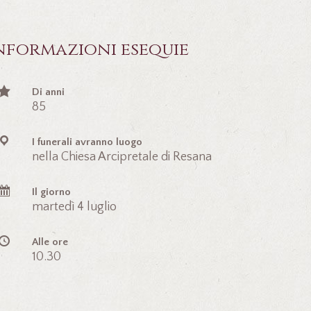
nformazioni esequie
Di anni
85
I funerali avranno luogo
nella Chiesa Arcipretale di Resana
Il giorno
martedì 4 luglio
Alle ore
10.30