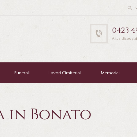
0423 4
A tua disposiz
Funerali
Lavori Cimiteriali
Memoriali
a in Bonato