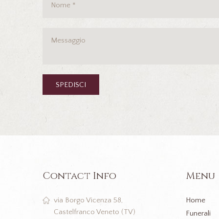
Contact Info
Menu
Home
via Borgo Vicenza 58,
Castelfranco Veneto (TV)
Funerali