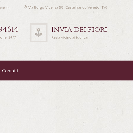
Via Borgo Vicenza 58, Castelfranco Veneto (TV)
94614
Invia dei fiori
ione. 24/7
Resta vicino ai tuoi cari.
Contatti