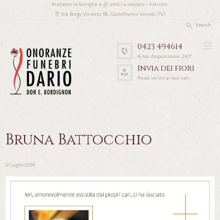
Aiutiamo le famiglie e gli amici a onorare i loro cari.
Via Borgo Vicenza 58, Castelfranco Veneto (TV)
0423 494614
A tua disposizione. 24/7
Invia dei fiori
Resta vicino ai tuoi cari.
Bruna Battocchio
12 Luglio 2024