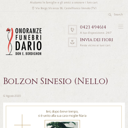
Aiutiamo le famiglie e gli amici a onorare i loro cari.
Via Borgo Vicenza 58, Castelfranco Veneto (TV)
0423 494614
A tua disposizione. 24/7
Invia dei fiori
Resta vicino ai tuoi cari.
Bolzon Sinesio (Nello)
12 Agosto 2020