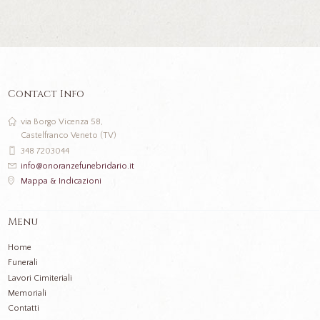
Contact Info
via Borgo Vicenza 58,
Castelfranco Veneto (TV)
348 7203044
info@onoranzefunebridario.it
Mappa & Indicazioni
Menu
Home
Funerali
Lavori Cimiteriali
Memoriali
Contatti