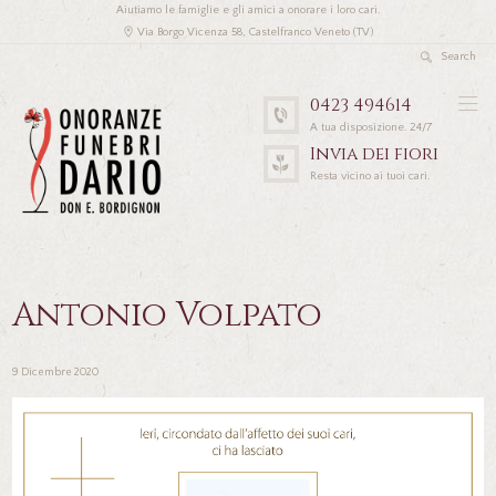
Aiutiamo le famiglie e gli amici a onorare i loro cari.
Via Borgo Vicenza 58, Castelfranco Veneto (TV)
0423 494614
A tua disposizione. 24/7
Invia dei fiori
Resta vicino ai tuoi cari.
Antonio Volpato
9 Dicembre 2020