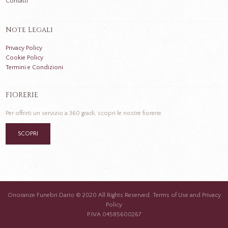
Contatti
Note Legali
Privacy Policy
Cookie Policy
Termini e Condizioni
FIORERIE
Per offrirti un servizio a 360 gradi, scopri le nostre fiorerie.
SCOPRI
Onoranze Funebri Dario © 2020 All Rights Reserved. Terms of Use and Privacy
Policy
P.IVA 04585600267