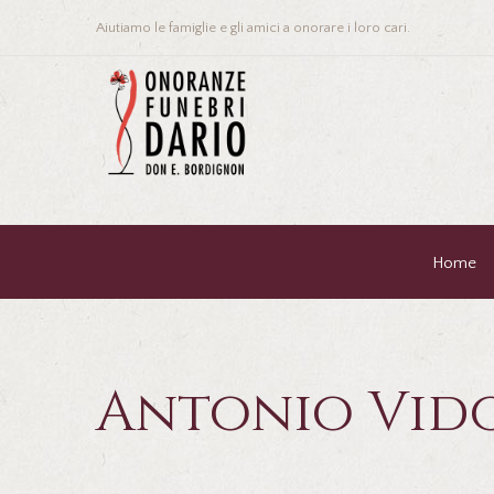
Aiutiamo le famiglie e gli amici a onorare i loro cari.
Home
Antonio Vid