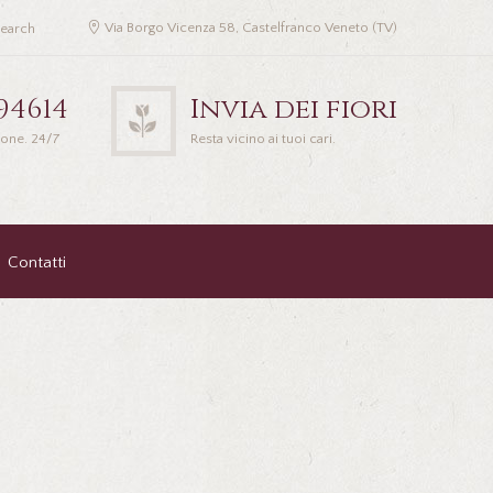
Via Borgo Vicenza 58, Castelfranco Veneto (TV)
94614
Invia dei fiori
ione. 24/7
Resta vicino ai tuoi cari.
Contatti