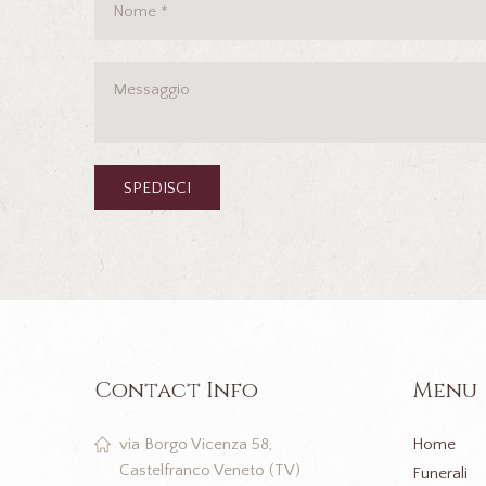
Contact Info
Menu
Home
via Borgo Vicenza 58,
Castelfranco Veneto (TV)
Funerali