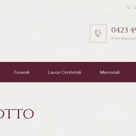
0423 4
A tua disposiz
Funerali
Lavori Cimiteriali
Memoriali
otto