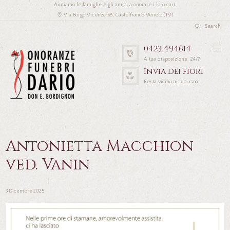
Aiutiamo le famiglie e gli amici a onorare i loro cari.
Via Borgo Vicenza 58, Castelfranco Veneto (TV)
0423 494614
A tua disposizione. 24/7
Invia dei fiori
Resta vicino ai tuoi cari.
Antonietta Macchion
ved. Vanin
3 Dicembre 2025