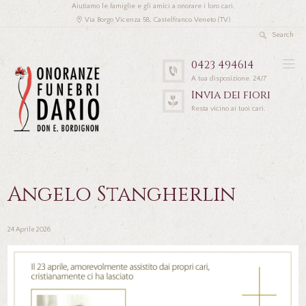
Aiutiamo le famiglie e gli amici a onorare i loro cari.
Via Borgo Vicenza 58, Castelfranco Veneto (TV)
0423 494614
A tua disposizione. 24/7
Invia dei fiori
Resta vicino ai tuoi cari.
Angelo Stangherlin
24 Aprile 2026