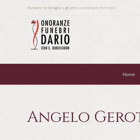
Aiutiamo le famiglie e gli amici a onorare i loro cari.
Home
Angelo Gero