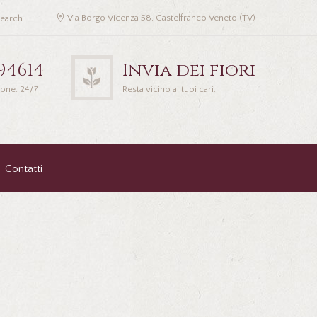
Via Borgo Vicenza 58, Castelfranco Veneto (TV)
94614
Invia dei fiori
ione. 24/7
Resta vicino ai tuoi cari.
Contatti