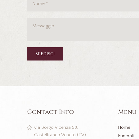
Contact Info
Menu
Home
via Borgo Vicenza 58,
Castelfranco Veneto (TV)
Funerali