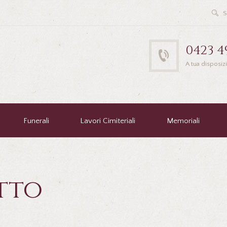
0423 4
A tua disposiz
Funerali
Lavori Cimiteriali
Memoriali
tto