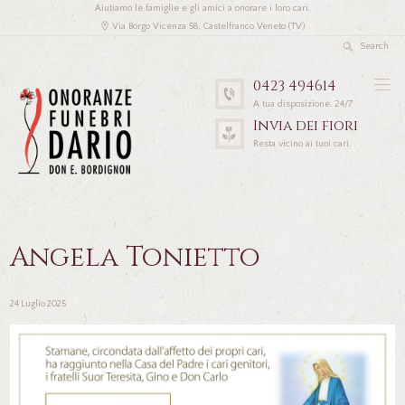
Aiutiamo le famiglie e gli amici a onorare i loro cari.
Via Borgo Vicenza 58, Castelfranco Veneto (TV)
0423 494614
A tua disposizione. 24/7
Invia dei fiori
Resta vicino ai tuoi cari.
Angela Tonietto
24 Luglio 2025