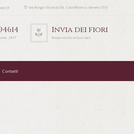
Via Borgo Vicenza 58, Castelfranco Veneto (TV)
94614
Invia dei fiori
ione. 24/7
Resta vicino ai tuoi cari.
Contatti