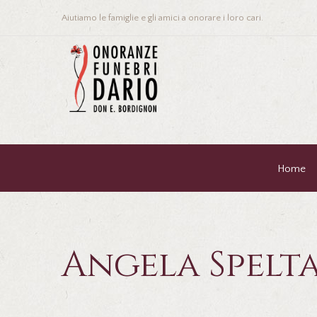
Aiutiamo le famiglie e gli amici a onorare i loro cari.
Home
Angela Spelta