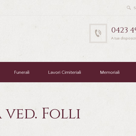
0423 4
A tua disposiz
Funerali
Lavori Cimiteriali
Memoriali
 ved. Folli