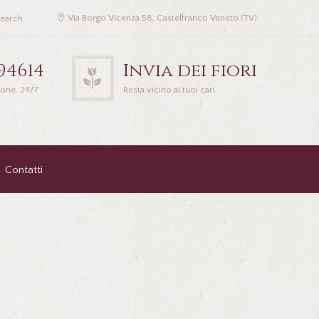
Via Borgo Vicenza 58, Castelfranco Veneto (TV)
94614
Invia dei fiori
ione. 24/7
Resta vicino ai tuoi cari.
Contatti