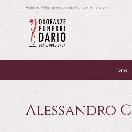
Aiutiamo le famiglie e gli amici a onorare i loro cari.
Home
Alessandro 