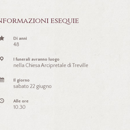
nformazioni esequie
Di anni
48
I funerali avranno luogo
nella Chiesa Arcipretale di Treville
Il giorno
sabato 22 giugno
Alle ore
10.30