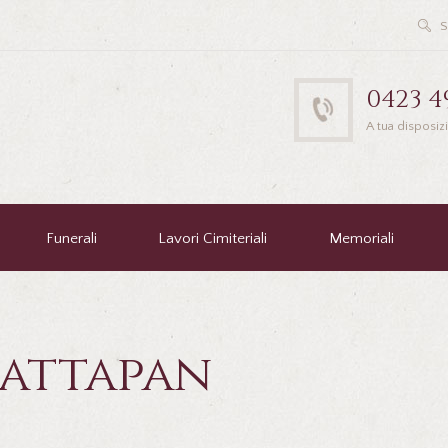
0423 4
A tua disposiz
Funerali
Lavori Cimiteriali
Memoriali
Cattapan