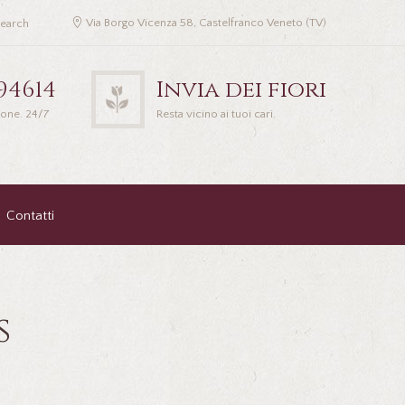
Via Borgo Vicenza 58, Castelfranco Veneto (TV)
94614
Invia dei fiori
ione. 24/7
Resta vicino ai tuoi cari.
Contatti
s