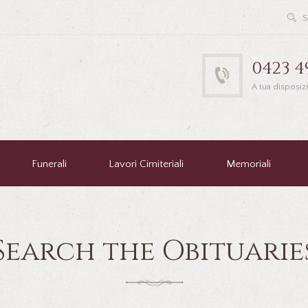
0423 4
A tua disposiz
Funerali
Lavori Cimiteriali
Memoriali
Search the Obituarie