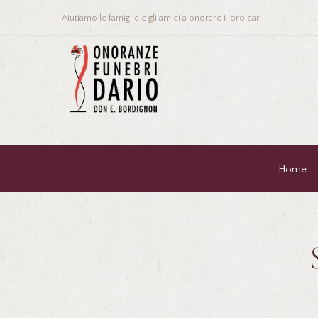
Aiutiamo le famiglie e gli amici a onorare i loro cari.
Home