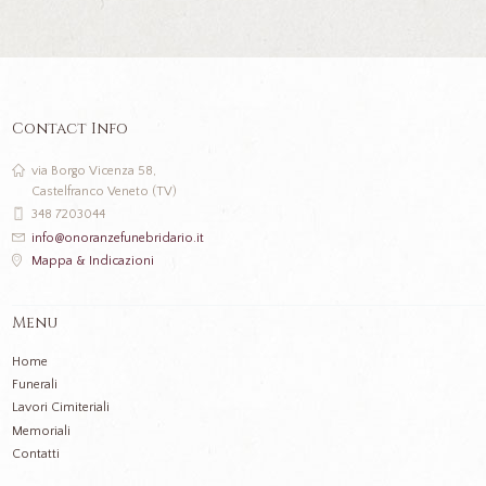
Contact Info
via Borgo Vicenza 58,
Castelfranco Veneto (TV)
348 7203044
info@onoranzefunebridario.it
Mappa & Indicazioni
Menu
Home
Funerali
Lavori Cimiteriali
Memoriali
Contatti