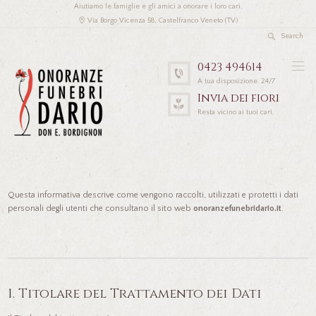
Aiutiamo le famiglie e gli amici a onorare i loro cari.
Via Borgo Vicenza 58, Castelfranco Veneto (TV)
0423 494614
A tua disposizione. 24/7
Invia dei fiori
Resta vicino ai tuoi cari.
Questa informativa descrive come vengono raccolti, utilizzati e protetti i dati
personali degli utenti che consultano il sito web
onoranzefunebridario.it
.
1. Titolare del Trattamento dei Dati